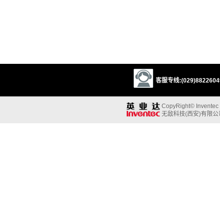
客服专线:(029)88226049
CopyRight© Inventec B
无敌科技(西安)有限