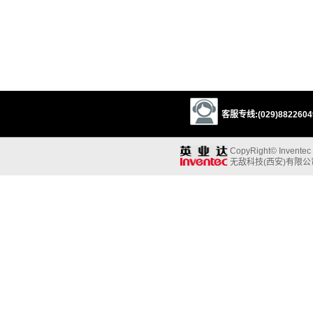
客服专线:(029)88226049
CopyRight© Inventec B
无敌科技(西安)有限