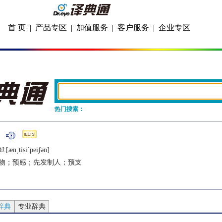
首 页
|
产品专区
|
加值服务
|
客户服务
|
企业专区
热门搜索：
J:[ænˌtisiˈpеiʃǝn]
物；预感；先发制人；预支
辞典
专业辞典