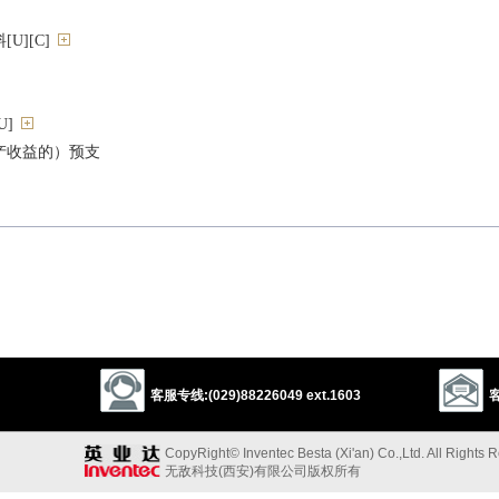
U][C]
]
产收益的）预支
客服专线:(029)88226049 ext.1603
客
n
expectant
prospect
以上来源于：《英汉大辞典》
CopyRight© Inventec Besta (Xi'an) Co.,Ltd. All Rights 
无敌科技(西安)有限公司版权所有
ting; expectation or prediction.