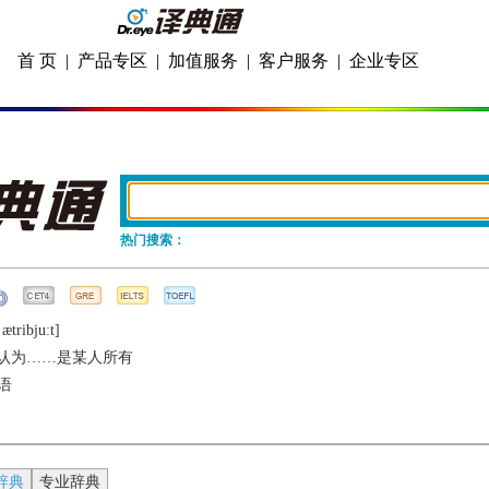
首 页
|
产品专区
|
加值服务
|
客户服务
|
企业专区
热门搜索：
ætribjuːt]
认为……是某人所有
语
辞典
专业辞典