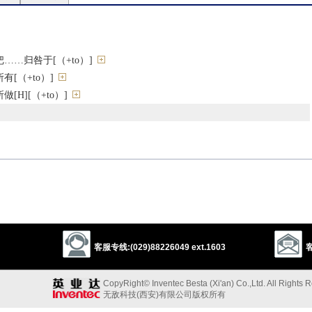
……归咎于[（+to）]
[（+to）]
[H][（+to）]
ibe
place
apply
客服专线:(029)88226049 ext.1603
客
质
CopyRight© Inventec Besta (Xi'an) Co.,Ltd. All Rights 
等的）标志，象征
无敌科技(西安)有限公司版权所有