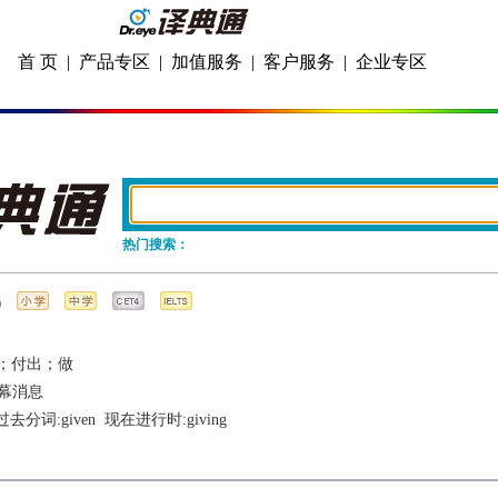
首 页
|
产品专区
|
加值服务
|
客户服务
|
企业专区
热门搜索：
；付出；做
幕消息
 过去分词:
given
  现在进行时:
giving