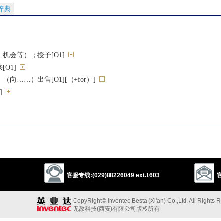
辞典
机会等）；授予[O1]
O1]
向……）出售[O1][（+for）]
]
（为……）上演[O1]
等）[O1]
…让步[O1]
给[O1]
客服专线:(029)88226049 ext.1603
客
释等）；向……提出（建议等）[O1]
）干杯[O1]
CopyRight© Inventec Besta (Xi'an) Co.,Ltd. All Rights 
无敌科技(西安)有限公司版权所有