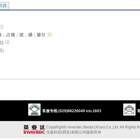
辞典
取，占领；抓，捕；吸引
1]
职）
（学科），上（课）
[W]
水），服（药）；吸入，吸收
O1]
作）执行，做
（兴趣等）
客服专线:(029)88226049 ext.1603
客
船）
摄
CopyRight© Inventec Besta (Xi'an) Co.,Ltd. All Rights 
[W][O]
无敌科技(西安)有限公司版权所有