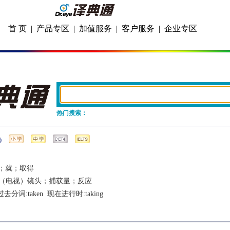
首 页
|
产品专区
|
加值服务
|
客户服务
|
企业专区
热门搜索：
；就；取得
（电视）镜头；捕获量；反应
 过去分词:
taken
  现在进行时:
taking