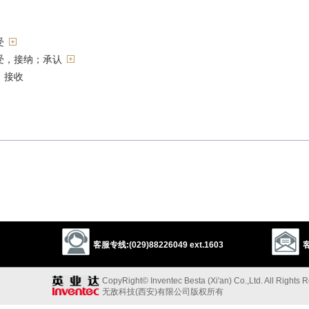
受
受，接纳；承认
）接收
收
客服专线:(029)88226049 ext.1603
客
到
cept
admit
gain
get
take in
CopyRight© Inventec Besta (Xi'an) Co.,Ltd. All Rights 
无敌科技(西安)有限公司版权所有
受”的反义词