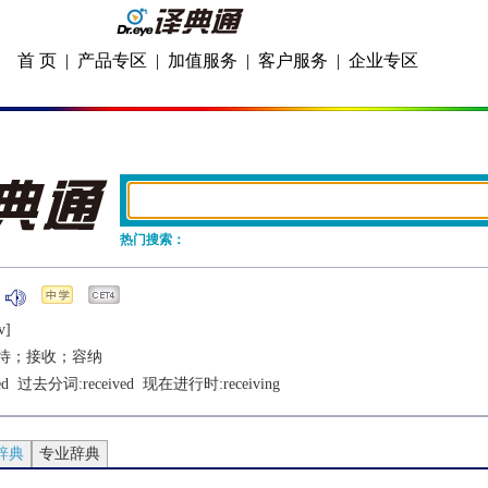
首 页
|
产品专区
|
加值服务
|
客户服务
|
企业专区
热门搜索：
v]
待；接收；容纳
ed
  过去分词:
received
  现在进行时:
receiving
辞典
专业辞典