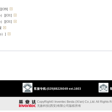
[O9]
][O1]
][O1]
报
p）]
ck）]
r）]
；执行，实施
；表演；朗诵；演奏；处理（绘画等的主题）
into）]
）[（+down）]
灰打底
客服专线:(029)88226049 ext.1603
客
]
CopyRight© Inventec Besta (Xi'an) Co.,Ltd. All Rights 
无敌科技(西安)有限公司版权所有