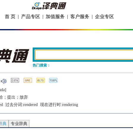
首 页
|
产品专区
|
加值服务
|
客户服务
|
企业专区
热门搜索：
ndǝ]
给；提出；放弃
ed
  过去分词:
rendered
  现在进行时:
rendering
辞典
专业辞典