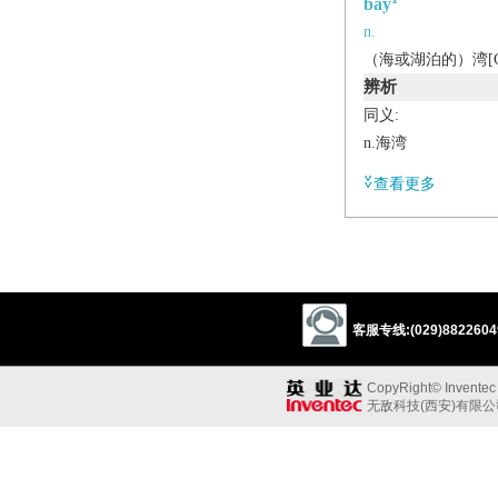
bay
n.
（海或湖泊的）湾[C
辨析
同义:
n.海湾
harbour
cove
gu
查看更多
estuary
strait
la
n.山谷
valley
vale
dell
2
bay
n.[C]
客服专线:(029)88226049
月桂树
（象征荣誉的）月
CopyRight© Inventec B
3
bay
无敌科技(西安)有限
n.[C]
（建筑物之）隔
（两支柱之间的