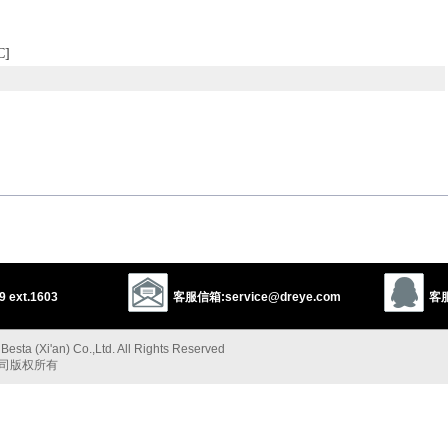
]
lf
bight
basin
inlet
sound
loch
fiord
firth
creek
goon
glen
dingle
 ext.1603
客服信箱:service@dreye.com
客服
桂冠；名声，荣誉[P]
esta (Xi'an) Co.,Ltd. All Rights Reserved
公司版权所有
间
）间隔