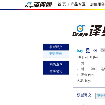
首 页
|
产品专区
|
加值服
权威释义
bay
英语辞典
KK:[bе] DJ:[bеi]
n.
湾
精简查询
v.
对……吠叫；连
生字笔记
a.
枣红色的
名复: 
bays
权威释义
英语
1