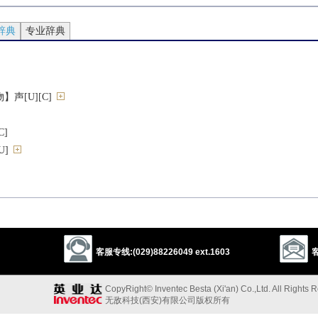
辞典
专业辞典
声[U][C]
]
]
]
1]
音
客服专线:(029)88226049 ext.1603
客
][L]
CopyRight© Inventec Besta (Xi'an) Co.,Ltd. All Rights 
无敌科技(西安)有限公司版权所有