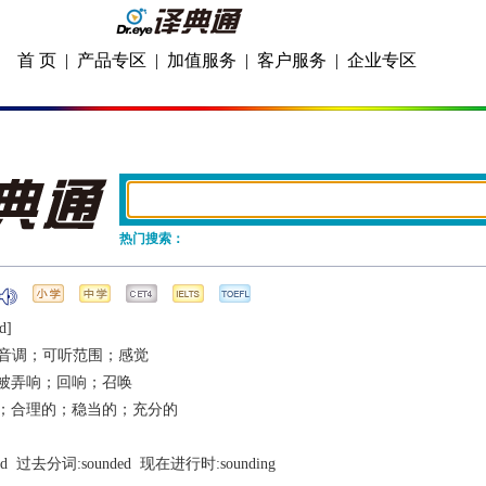
首 页
|
产品专区
|
加值服务
|
客户服务
|
企业专区
热门搜索：
d]
音调；可听范围；感觉
被弄响；回响；召唤
；合理的；稳当的；充分的
d
  过去分词:
sounded
  现在进行时:
sounding