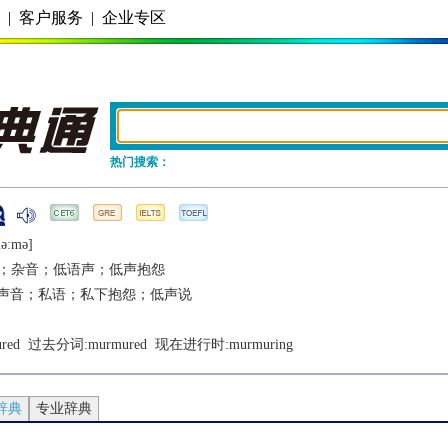
务
|
客户服务
|
企业专区
热门搜索：
ǝːmǝ]
；杂音；低语声；低声抱怨
声音；私语；私下抱怨；低声说
red
  过去分词:
murmured
  现在进行时:
murmuring
辞典
专业辞典