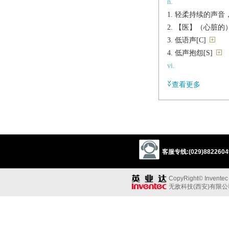
n.
轻柔持续的声音，
【医】（心脏的）杂
低语声[C]
低声抱怨[S]
vi.
发出轻柔持续的
查看更多
私语，小声说话
私下抱怨，咕哝[（+a
vt.
低声说
派生
客服专线:(029)88226049
n.
murmurer
CopyRight© Inventec B
辨析
无敌科技(西安)有限
同义:
vt.低语
mutter
whisper