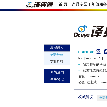
首 页
|
产品专区
|
加值服
权威释义
murmur
英语辞典
KK:[ˈmɝmɚ] DJ:[ˈm
专业辞典
n.
轻柔持续的声音
v.
发出轻柔持续的
精简查询
名复: 
murmurs
生字笔记
动变: 过去式:
murmu
权威释义
英语