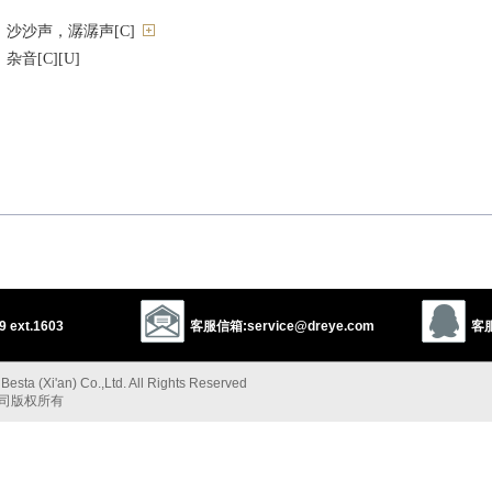
沙沙声，潺潺声[C]
音[C][U]
声音
t/against）]
 ext.1603
客服信箱:service@dreye.com
客服
esta (Xi'an) Co.,Ltd. All Rights Reserved
公司版权所有