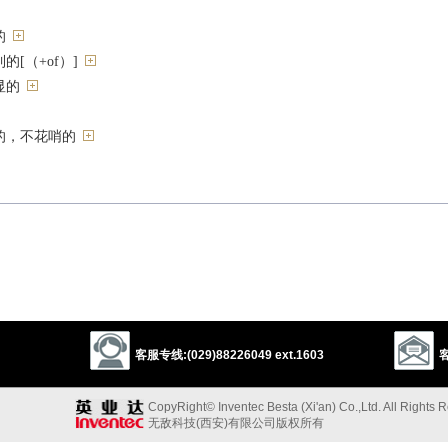
的
[（+of）]
显的
的，不花哨的
等）灵敏的
understanding
rational
bright
sane
practical
realistic
客服专线:(029)88226049 ext.1603
客
明的”的反义词
CopyRight© Inventec Besta (Xi'an) Co.,Ltd. All Rights 
无敌科技(西安)有限公司版权所有