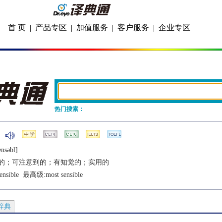
首 页
|
产品专区
|
加值服务
|
客户服务
|
企业专区
热门搜索：
еnsǝbl]
的；可注意到的；有知觉的；实用的
ensible
  最高级:
most sensible
辞典