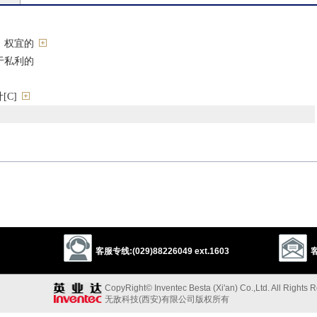
；权宜的
于私利的
C]
tting
desirable
appropriate
wise
sensible
advisable
客服专线:(029)88226049 ext.1603
客
”的反义词
CopyRight© Inventec Besta (Xi'an) Co.,Ltd. All Rights 
无敌科技(西安)有限公司版权所有
ious