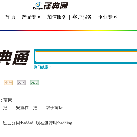
首 页
|
产品专区
|
加值服务
|
客户服务
|
企业专区
热门搜索：
；苗床
；把……安置在；把……栽于苗床
d
  过去分词:
bedded
  现在进行时:
bedding