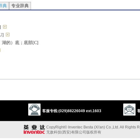
辞典
专业辞典
]
]
湖的）底；底部[C]
宿处）[（+down）]
种基础上），将……嵌入[O]
花坛）[（+out）]
生性关系
客服专线:(029)88226049 ext.1603
客
CopyRight© Inventec Besta (Xi'an) Co.,Ltd. All Rights 
无敌科技(西安)有限公司版权所有