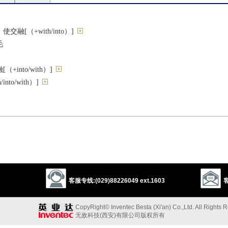
融[（+with/into）]
毛
into/with）]
nto/with）]
融
se
mingle
join
stir
客服专线:(029)88226049 ext.1603
客
杂”的反义词
CopyRight© Inventec Besta (Xi'an) Co.,Ltd. All Rights 
无敌科技(西安)有限公司版权所有