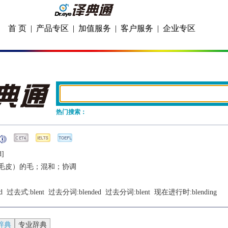
首 页
|
产品专区
|
加值服务
|
客户服务
|
企业专区
热门搜索：
d]
毛皮）的毛；混和；协调
d
  过去式:
blent
  过去分词:
blended
  过去分词:
blent
  现在进行时:
blending
辞典
专业辞典