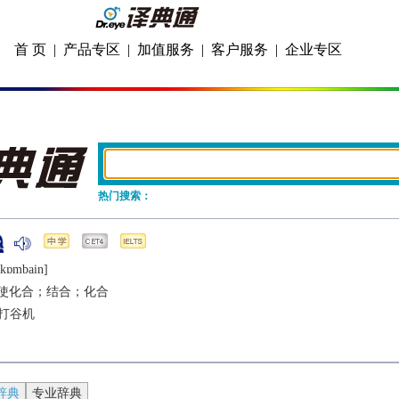
首 页
|
产品专区
|
加值服务
|
客户服务
|
企业专区
热门搜索：
ˈkɒmbain]
使化合；结合；化合
打谷机
辞典
专业辞典