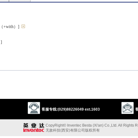
with）]
]
inst）]
客服专线:(029)88226049 ext.1603
客
CopyRight© Inventec Besta (Xi'an) Co.,Ltd. All Rights 
无敌科技(西安)有限公司版权所有
associate
connect
couple
blend
fuse
merge