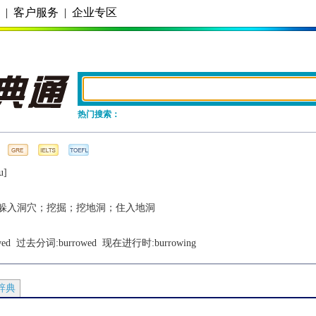
务
|
客户服务
|
企业专区
热门搜索：
u]
躲入洞穴；挖掘；挖地洞；住入地洞
wed
  过去分词:
burrowed
  现在进行时:
burrowing
辞典