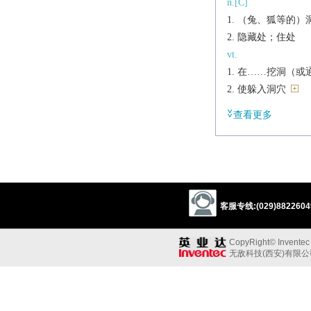
n.[C]
（兔、狐等的）
隐藏处；住处
vt.
在……挖洞（或
使躲入洞穴
挖掘，挖出
查看更多
vi.
挖地洞，挖通道
住入地洞；躲藏
钻进某处（或某
寻找，探索
客服专线:(029)88226049
偎依着
派生
CopyRight© Inventec B
n.
无敌科技(西安)有限
burrower
辨析
同义: