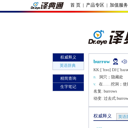
首 页
|
产品专区
|
加值服
权威释义
burrow
英语辞典
KK:[ˈbɝo] DJ:[ˈbʌrǝ
n.
洞穴；隐藏处
精简查询
v.
在……挖洞；使
生字笔记
名复: 
burrows
动变: 过去式:
burro
权威释义
英语