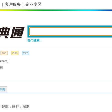
务
|
客户服务
|
企业专区
热门搜索：
æzǝm]
阂
辞典
；裂隙；峡谷；深渊