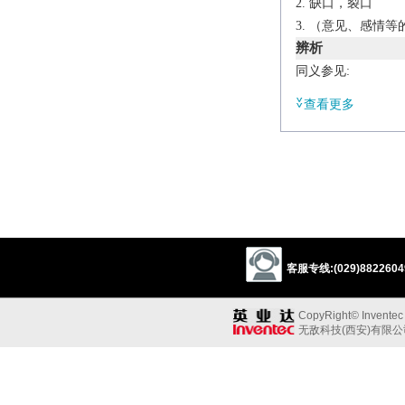
缺口，裂口
（意见、感情等
辨析
同义参见:
2
hole
well
depth
查看更多
/
ˈkaz(ə)m
/
n.
a deep fissure.
a profound differe
Derivative
chasmic
adj.
(
rare
).
客服专线:(029)88226049
Etymology
C16: from L.
chasm
CopyRight© Inventec B
无敌科技(西安)有限