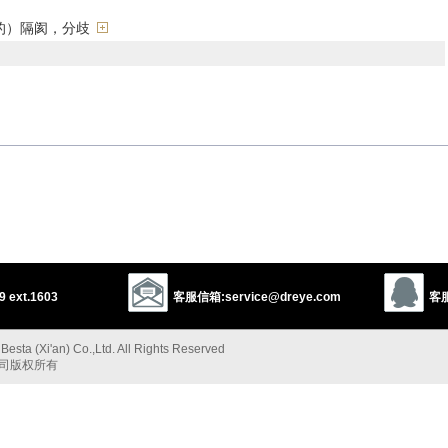
的）隔阂，分歧
opening
gulf
valley
以上来源于：《英汉大辞典》
nce between people, viewpoints, feelings, etc.
 ext.1603
客服信箱:service@dreye.com
客服
a
, from Gk
khasma
‘gaping hollow’.
esta (Xi'an) Co.,Ltd. All Rights Reserved
以上来源于：《简明牛津英语词典》
公司版权所有