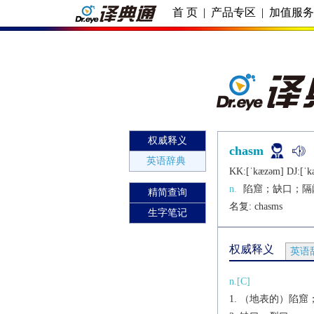
首 页
|
产品专区
|
加值服
权威释义
chasm
英语辞典
KK:[ˈkæzǝm] DJ:[ˈk
n.
陷窟；缺口；隔
精简查询
名复: 
chasms
生字笔记
权威释义
英语
n.[C]
（地表的）陷窟