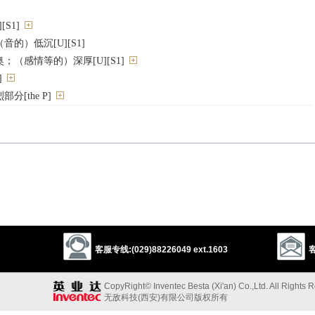
[S1]
的）低沉[U][S1]
（感情等的）深厚[U][S1]
]
[the P]
ness
profundity
abstruseness
reconditeness
客服专线:(029)88226049 ext.1603
客
moment
importance
significance
seriousness
CopyRight© Inventec Besta (Xi'an) Co.,Ltd. All Rights 
s
artfulness
subtlety
wisdom
insight
perception
astuteness
无敌科技(西安)有限公司版权所有