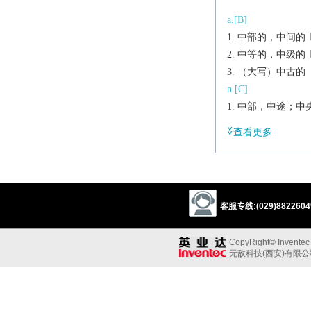
a.[B]
中部的，中间的
中等的，中级的
（大写）中古的
n.[C]
中部，中途；中央[t
【口】（人体的
查看更多
vt.
把……放在中间；
vi.
放在中间；对折
客服专线:(029)88226049
短语
in the middle of
CopyRight© Inventec B
在……当中
无敌科技(西安)有限
knock sb. into the m
把某人打得不省
辨析