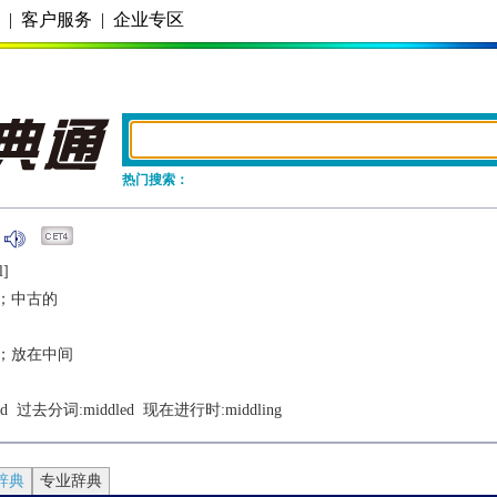
务
|
客户服务
|
企业专区
热门搜索：
l]
；中古的
；放在中间
d
  过去分词:
middled
  现在进行时:
middling
辞典
专业辞典