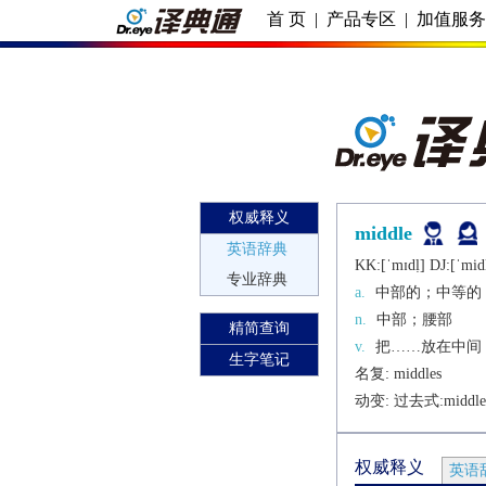
首 页
|
产品专区
|
加值服
权威释义
middle
英语辞典
KK:[ˈmɪdḷ] DJ:[ˈmid
专业辞典
a.
中部的；中等的
n.
中部；腰部
精简查询
v.
把……放在中间
生字笔记
名复: 
middles
动变: 过去式:
middle
权威释义
英语