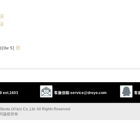
he S]
）腰部
把……对折
 ext.1603
客服信箱:service@dreye.com
客服
esta (Xi'an) Co.,Ltd. All Rights Reserved
公司版权所有
iddle of next week
人事