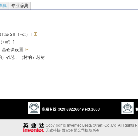
辞典
专业辞典
e S][（+of）]
（+of）]
）基础课设置
的）砂芯；（树的）芯材
品
客服专线:(029)88226049 ext.1603
客
CopyRight© Inventec Besta (Xi'an) Co.,Ltd. All Rights 
无敌科技(西安)有限公司版权所有