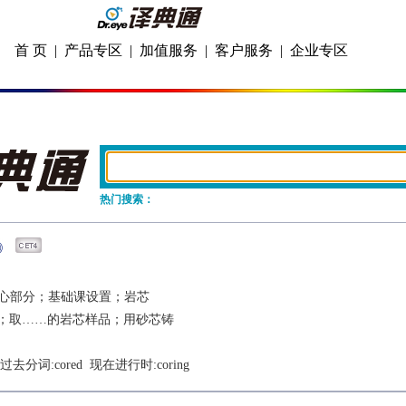
首 页
|
产品专区
|
加值服务
|
客户服务
|
企业专区
热门搜索：
心部分；基础课设置；岩芯
；取……的岩芯样品；用砂芯铸
  过去分词:
cored
  现在进行时:
coring