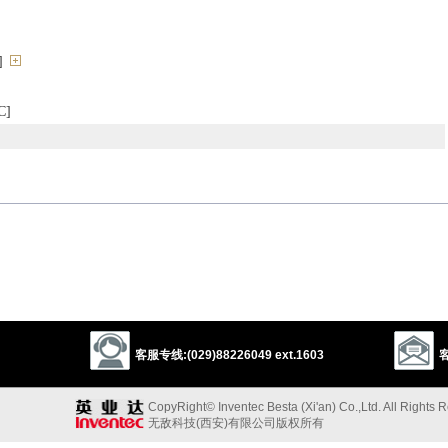
]
]
rrow
essence
客服专线:(029)88226049 ext.1603
客
以上来源于：《英汉大辞典》
CopyRight© Inventec Besta (Xi'an) Co.,Ltd. All Rights 
leshed gourd with thin green skin, eaten as a vegetable.
无敌科技(西安)有限公司版权所有
ourd family which produces this. [
Cucurbita pepo
.]