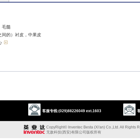
）毛髓
之间的）衬皮，中果皮
心
气
髓
客服专线:(029)88226049 ext.1603
客
CopyRight© Inventec Besta (Xi'an) Co.,Ltd. All Rights 
2
ghlight
centre
core
basis
content
soul
meat
juice
无敌科技(西安)有限公司版权所有
以上来源于：《英汉大辞典》