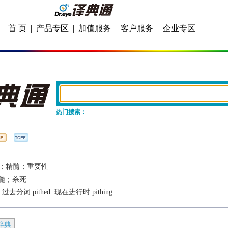
首 页
|
产品专区
|
加值服务
|
客户服务
|
企业专区
热门搜索：
；精髓；重要性
髓；杀死
  过去分词:
pithed
  现在进行时:
pithing
辞典