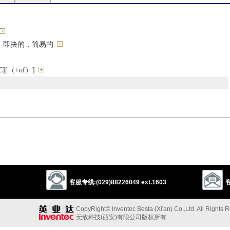
；即决的，简易的
[（+of）]
影，略图
客服专线:(029)88226049 ext.1603
客
compendium
survey
precis
conspectus
prospectus
digest
tline
capitulation
sketch
review
recapitulation
fill-in
CopyRight© Inventec Besta (Xi'an) Co.,Ltd. All Rights 
cap
condensation
short version
core
无敌科技(西安)有限公司版权所有
，压缩的，削减的，大意的，精练的