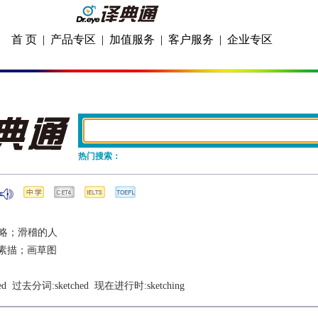
首 页
|
产品专区
|
加值服务
|
客户服务
|
企业专区
热门搜索：
略；滑稽的人
素描；画草图
ed
  过去分词:
sketched
  现在进行时:
sketching