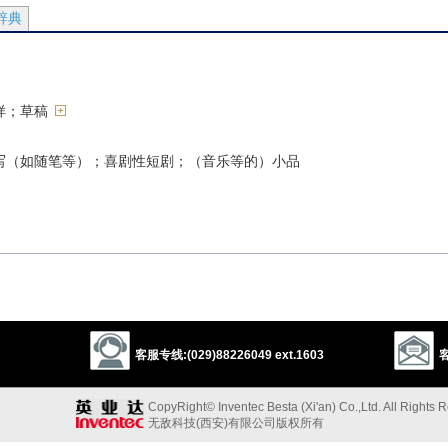
辞典
样；草稿
写（如随笔等）；喜剧性短剧；（音乐等的）小品
……绘草图
+in/out）]
客服专线:(029)88226049 ext.1603
客
CopyRight© Inventec Besta (Xi'an) Co.,Ltd. All Rights 
无敌科技(西安)有限公司版权所有