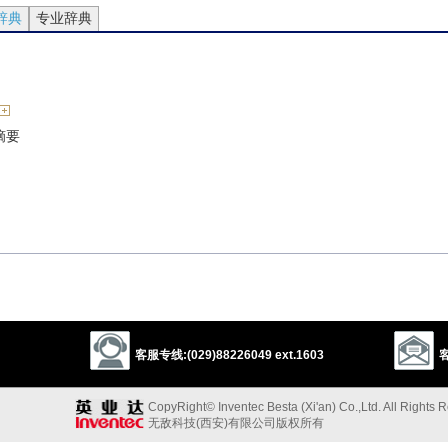
辞典
专业辞典
摘要
客服专线:(029)88226049 ext.1603
客
CopyRight© Inventec Besta (Xi'an) Co.,Ltd. All Rights 
无敌科技(西安)有限公司版权所有