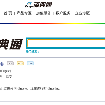
首 页
|
产品专区
|
加值服务
|
客户服务
|
企业专区
热门搜索：
iˈdʒеst]
理；忍受
ed
  过去分词:
digested
  现在进行时:
digesting