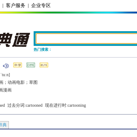
务
|
客户服务
|
企业专区
热门搜索：
ˈtuːn]
画；动画电影；草图
画漫画
ned
  过去分词:
cartooned
  现在进行时:
cartooning
辞典