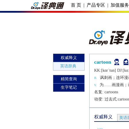
首 页
|
产品专区
|
加值服
权威释义
cartoon
英语辞典
KK:[kɑrˈtun] DJ:[kɑː
n.
讽刺画；连环漫
精简查询
v.
为……画漫画；
生字笔记
名复: 
cartoons
动变: 过去式:
cartoo
权威释义
英语