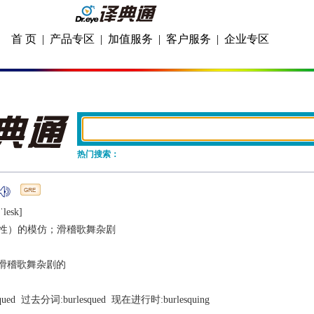
首 页
|
产品专区
|
加值服务
|
客户服务
|
企业专区
热门搜索：
ˈlеsk]
性）的模仿；滑稽歌舞杂剧
滑稽歌舞杂剧的
qued
  过去分词:
burlesqued
  现在进行时:
burlesquing