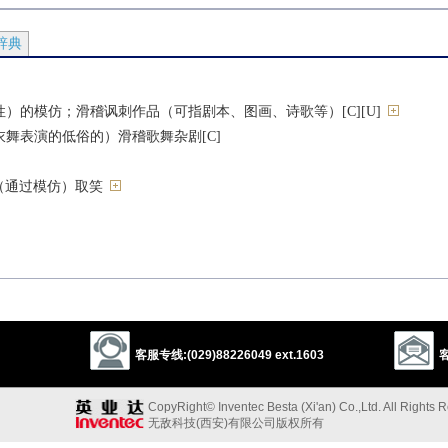
辞典
）的模仿；滑稽讽刺作品（可指剧本、图画、诗歌等）[C][U]
舞表演的低俗的）滑稽歌舞杂剧[C]
（通过模仿）取笑
（通过模仿）取笑
杂剧的
客服专线:(029)88226049 ext.1603
客
sarcasm
comedy
satire
play
CopyRight© Inventec Besta (Xi'an) Co.,Ltd. All Rights 
以上来源于：《英汉大辞典》
无敌科技(西安)有限公司版权所有