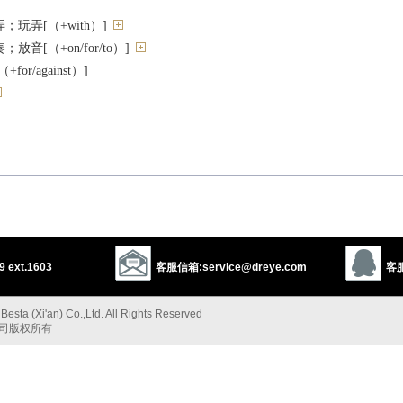
玩弄[（+with）]
音[（+on/for/to）]
r/against）]
移动；晃动；摇曳[Q]
等）[O1]
（游戏等）；打（球）；踢（球）；打（牌）；下（棋）
（+on）]
上演（戏剧）
 ext.1603
客服信箱:service@dreye.com
客服
晃；挥舞
esta (Xi'an) Co.,Ltd. All Rights Reserved
注
公司版权所有