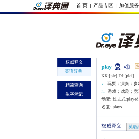
首 页
|
产品专区
|
加值服
权威释义
play
英语辞典
KK:[plе] DJ:[plеi]
v.
玩耍；演奏；参
精简查询
n.
游戏；戏剧；竞
生字笔记
动变: 过去式:
played
名复: 
plays
权威释义
英语