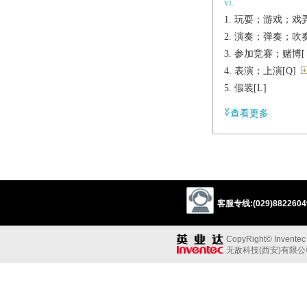
vi.
玩耍；游戏；戏弄；
演奏；弹奏；吹奏；放
参加竞赛；赌博[（+fo
表演；上演[Q]
假装[L]
（轻快地）活动，
查看更多
vt.
演奏；播放（唱片
同……比赛；玩
开（玩笑）；玩弄[
扮演（角色）；
客服专线:(029)88226049
【口】对付[O]
发射；喷射；摇
CopyRight© Inventec B
赌，对……下赌
无敌科技(西安)有限
n.
游戏；玩耍[U]
戏剧；剧本[C]