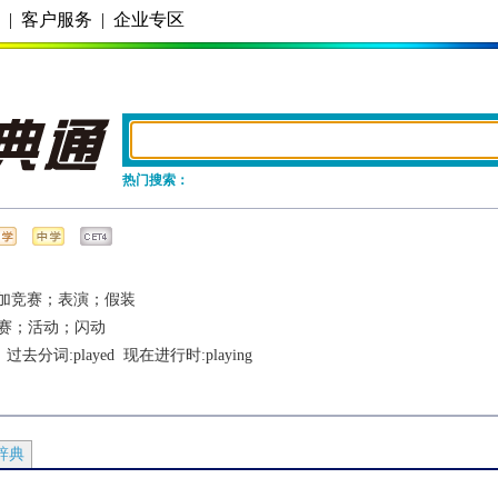
务
|
客户服务
|
企业专区
热门搜索：
加竞赛；表演；假装
赛；活动；闪动
  过去分词:
played
  现在进行时:
playing
辞典