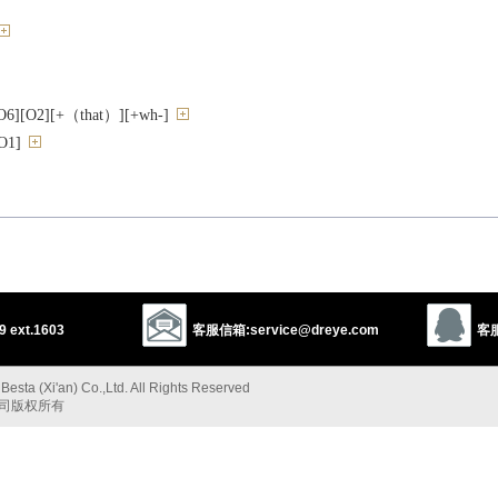
[O2][+（that）][+wh-]
1]
6]
O1]
 ext.1603
客服信箱:service@dreye.com
客服
esta (Xi'an) Co.,Ltd. All Rights Reserved
公司版权所有
列品[C]
]