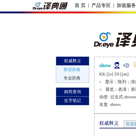
首 页
|
产品专区
|
加值服
权威释义
show
英语辞典
KK:[ʃo] DJ:[ʃǝu]
专业辞典
v.
显示；陈列；演
n.
展览；表演；表
精简查询
动变: 过去式:
showe
生字笔记
名复: 
shows
权威释义
英语