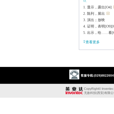
vt.
显示，露出[O4]
陈列，展出
演出；放映
证明，表明[O9][O6]
出示，给……看[O
告知；指出[O1][O
查看更多
带领，引导[O]
给予；对……表示[
【律】陈述
vi.
显现；露面
客服专线:(029)88226049
显得[Q]
上演；放映
CopyRight© Inventec B
举行展览
无敌科技(西安)有限
n.
展览，展览会；陈
表演；演出节目[C