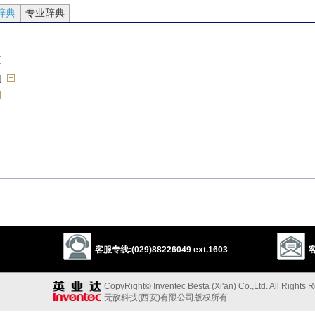
辞典
专业辞典
]
[C]
客服专线:(029)88226049 ext.1603
客
送
CopyRight© Inventec Besta (Xi'an) Co.,Ltd. All Rights 
无敌科技(西安)有限公司版权所有