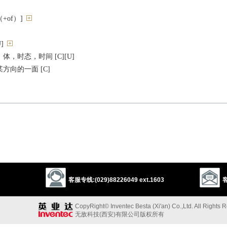
+of）]
]
，时态，时间 [C][U]
方向的一面 [C]
rance
thing
format
facet
expression
side
characteristic
prospect
1
outside
mug
landscape
exposure
air
客服专线:(029)88226049 ext.1603
客
以上来源于：《英汉大辞典》
CopyRight© Inventec Besta (Xi'an) Co.,Ltd. All Rights 
 feature.
无敌科技(西安)有限公司版权所有
nce or quality.