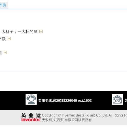
辞典
；大杯子；一大杯的量
下颔
相
的人；流氓；暴徒
瓜；易受骗者
……拍照；警方为存档给（嫌疑犯或罪犯）拍照
劫
客服专线:(029)88226049 ext.1603
客
做怪相
CopyRight© Inventec Besta (Xi'an) Co.,Ltd. All Rights 
无敌科技(西安)有限公司版权所有