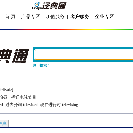
首 页
|
产品专区
|
加值服务
|
客户服务
|
企业专区
热门搜索：
tеlivaiz]
拍摄；播送电视节目
ed
  过去分词:
televised
  现在进行时:
televising
辞典