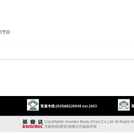
的节目
以上来源于：《英汉大辞典》
客服专线:(029)88226049 ext.1603
客
.
.
CopyRight© Inventec Besta (Xi'an) Co.,Ltd. All Rights 
无敌科技(西安)有限公司版权所有