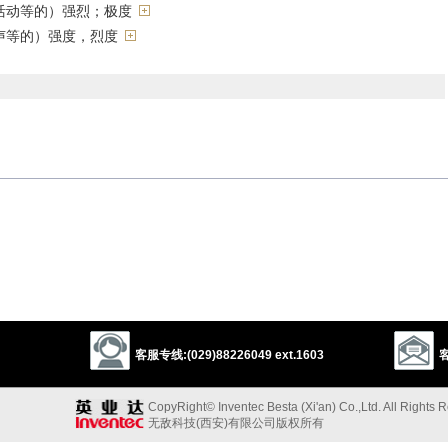
活动等的）强烈；极度
声等的）强度，烈度
iolence
vigor
strength
fury
以上来源于：《英汉大辞典》
g intense.
e measurable amount of a property.
以上来源于：《简明牛津英语词典》
客服专线:(029)88226049 ext.1603
客
CopyRight© Inventec Besta (Xi'an) Co.,Ltd. All Rights 
无敌科技(西安)有限公司版权所有