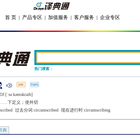
首 页
|
产品专区
|
加值服务
|
客户服务
|
企业专区
热门搜索：
DJ:[ˈsǝːkǝmskraib]
……下定义；使外切
scribed
  过去分词:
circumscribed
  现在进行时:
circumscribing
辞典