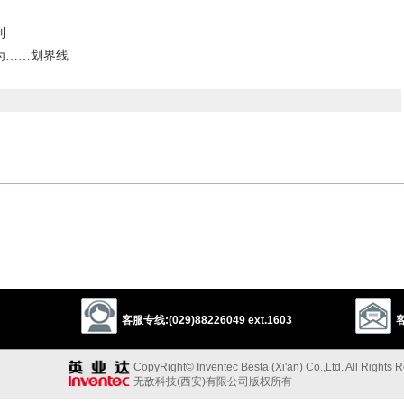
制
为……划界线
划线
circle
encompass
environ
gird
engird
girdle
belt
outline
客服专线:(029)88226049 ext.1603
客
fine
fence in
restrict
restrain
enclose
curb
CopyRight© Inventec Besta (Xi'an) Co.,Ltd. All Rights 
无敌科技(西安)有限公司版权所有