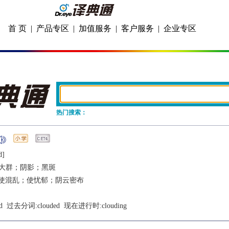
首 页
|
产品专区
|
加值服务
|
客户服务
|
企业专区
热门搜索：
d]
大群；阴影；黑斑
使混乱；使忧郁；阴云密布
d
  过去分词:
clouded
  现在进行时:
clouding