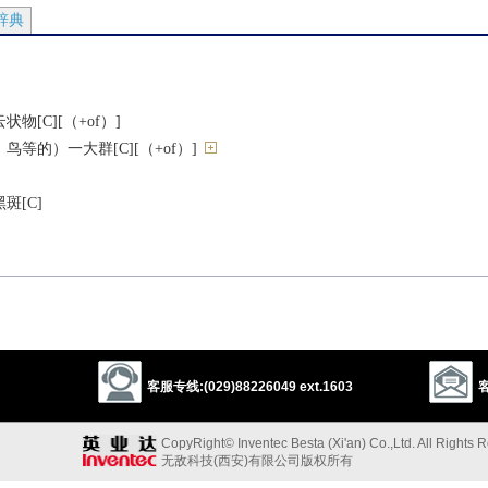
辞典
物[C][（+of）]
等的）一大群[C][（+of）]
斑[C]
盖，遮蔽
使混浊[（+up）]
客服专线:(029)88226049 ext.1603
客
/up）]
变混浊
CopyRight© Inventec Besta (Xi'an) Co.,Ltd. All Rights 
下来
无敌科技(西安)有限公司版权所有