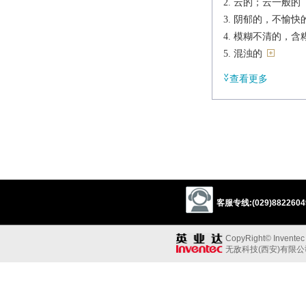
云的；云一般的
阴郁的，不愉快
模糊不清的，含
混浊的
有云纹的
查看更多
派生
ad.
cloudily
n. [U]
cloudiness
辨析
同义:
客服专线:(029)88226049
a.阴沉的；忧郁的
dark
unclear
ove
CopyRight© Inventec B
反义:
无敌科技(西安)有限
a.“多云的；朦胧的
clear
bright
fine
同义参见: