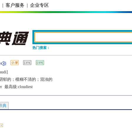
务
|
客户服务
|
企业专区
热门搜索：
audi]
阴郁的；模糊不清的；混浊的
er
  最高级:
cloudiest
辞典