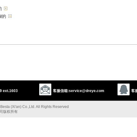
的
糊的
 ext.1603
客服信箱:service@dreye.com
客服
rcast
gloomy
dismal
esta (Xi'an) Co.,Ltd. All Rights Reserved
公司版权所有
”的反义词