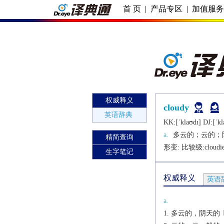
首 页
|
产品专区
|
加值服
权威释义
cloudy
英语辞典
KK:[ˈklaʊdɪ] DJ:[ˈkl
a.
多云的；云的；
精简查询
形变: 比较级:
cloudi
生字笔记
权威释义
英语
a.
多云的，阴天的