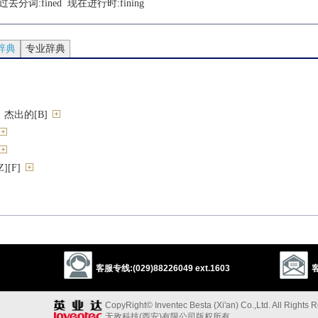
 过去分词:
fined
  现在进行时:
fining
辞典
专业辞典
杰出的[B]
[F]
的[B]
夸饰的；炫耀的
的
糟的[B]
客服专线:(029)88226049 ext.1603
客
妙
CopyRight© Inventec Besta (Xi'an) Co.,Ltd. All Rights 
无敌科技(西安)有限公司版权所有