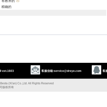
，有教养的
；精确的
”的反义词
1
e
advanced
aesthetic
educated
fine
gentle
epicurean
tasty
polite
elegant
graceful
cultured
artistic
aristocratic
ude
rude
 ext.1603
客服信箱:service@dreye.com
客服
以上来源于：《英汉大辞典》
esta (Xi'an) Co.,Ltd. All Rights Reserved
公司版权所有