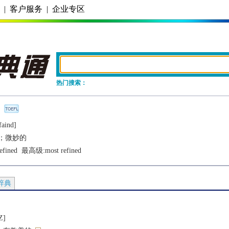
务
|
客户服务
|
企业专区
热门搜索：
faind]
；微妙的
efined
  最高级:
most refined
辞典
]