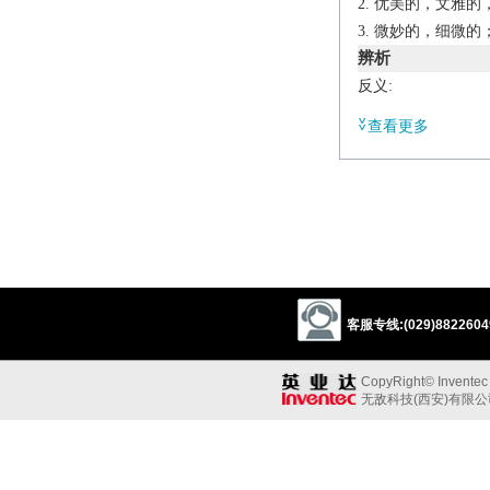
优美的，文雅的
微妙的，细微的
辨析
反义:
a.“精制的；优美的
查看更多
unrefined
vulgar
同义参见:
finished
fashionabl
literary
classical
accomplished
反义参见:
rude
uncouth
cr
客服专线:(029)88226049
CopyRight© Inventec B
无敌科技(西安)有限