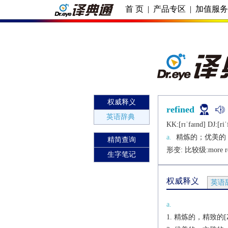
首 页
|
产品专区
|
加值服
权威释义
refined
英语辞典
KK:[rɪˈfaɪnd] DJ:[riˈ
a.
精炼的；优美的
精简查询
形变: 比较级:
more r
生字笔记
权威释义
英语
a.
精炼的，精致的[Z