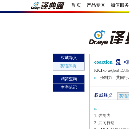
首 页
|
产品专区
|
加值服
权威释义
coaction
英语辞典
KK:[koˈækʃǝn] DJ:[k
n.
强制力；共同行
精简查询
生字笔记
权威释义
英语
n.
强制力
共同行动