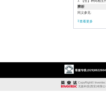
【生】种间相互
辨析
同义参见:
connivance
conjun
查看更多
客服专线:(029)88226049
CopyRight© Inventec B
无敌科技(西安)有限