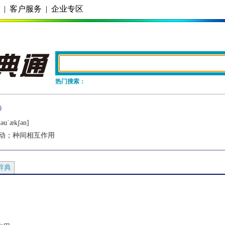
务
|
客户服务
|
企业专区
热门搜索：
ǝuˈækʃǝn]
动；种间相互作用
辞典