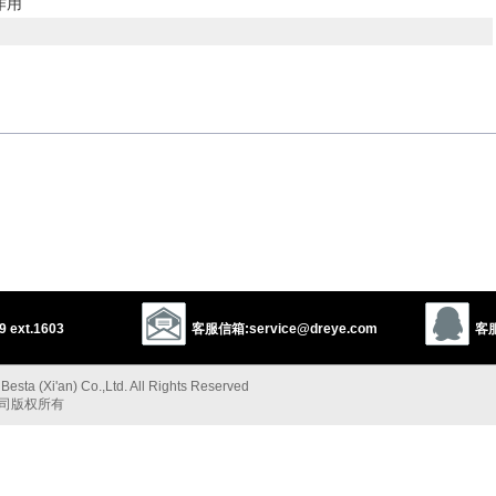
作用
ction
constraint
conspiracy
以上来源于：《英汉大辞典》
 ext.1603
客服信箱:service@dreye.com
客服
esta (Xi'an) Co.,Ltd. All Rights Reserved
公司版权所有