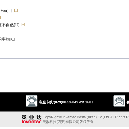
+on）]
不自然[U]
事物[C]
禁
sonment
incarceration
durance
detention
captivity
chains
servitude
thraldom
inhibition
stifling
restraint
suppression
curb
check
客服专线:(029)88226049 ext.1603
客
on
force
coaction
pressure
duress
insistence
arm-twisting
CopyRight© Inventec Besta (Xi'an) Co.,Ltd. All Rights 
无敌科技(西安)有限公司版权所有