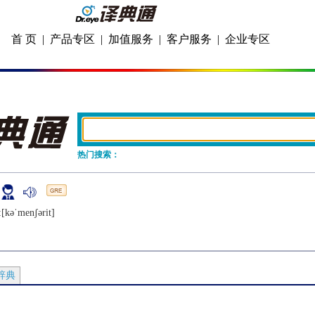
首 页
|
产品专区
|
加值服务
|
客户服务
|
企业专区
热门搜索：
e
[kǝˈmеnʃǝrit]
辞典