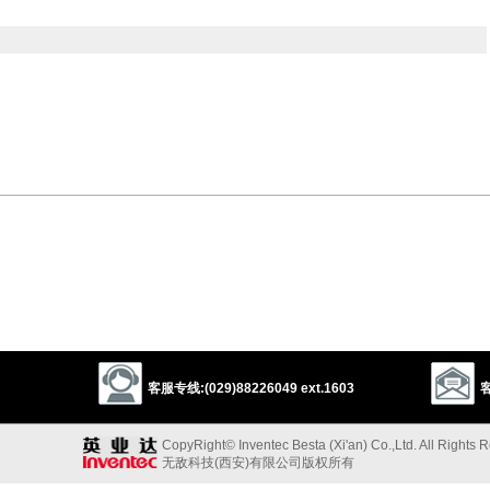
coequal
coordinate
identical
coincidental
，相当的
parable
counterbalancing
parallel
appropriate
ortional
proportioned
fitting
compatable
客服专线:(029)88226049 ext.1603
客
CopyRight© Inventec Besta (Xi'an) Co.,Ltd. All Rights 
以上来源于：《英汉大辞典》
无敌科技(西安)有限公司版权所有
/