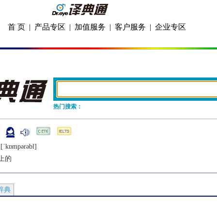
首 页
|
产品专区
|
加值服务
|
客户服务
|
企业专区
热门搜索：
:[ˈkɒmpǝrǝbl]
上的
辞典