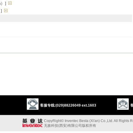
h）]
]
例的，类似的
ortional
proportionate
similar
connatural
analogous
alike
close
relative
approaching
resembling
quasi
commensurate
on a par with
e
tantamount
corresponding
客服专线:(029)88226049 ext.1603
客
上的”的反义词
CopyRight© Inventec Besta (Xi'an) Co.,Ltd. All Rights 
无敌科技(西安)有限公司版权所有
ondent
comparative
twin
tropical