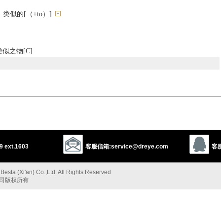
似的[（+to）]
似之物[C]
 ext.1603
客服信箱:service@dreye.com
客服
ling
same
esta (Xi'an) Co.,Ltd. All Rights Reserved
公司版权所有
”的反义词
t