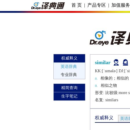
首 页
|
产品专区
|
加值服
权威释义
similar
英语辞典
KK:[ˈsɪmǝlɚ] DJ:[ˈsi
专业辞典
a.
相像的；相似的
n.
相似之物
精简查询
形变: 比较级:
more s
生字笔记
名复: 
similars
权威释义
英语