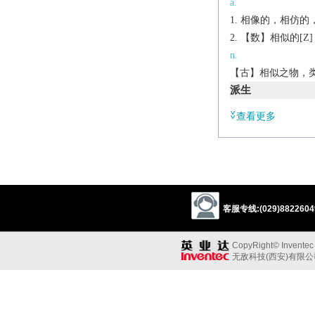
a.
相像的，相仿的，类
【数】相似的[Z]
n.
【古】相似之物，类
派生
ad.
查看更多
similarly
n.
similarity
辨析
同义:
客服专线:(029)88226049
a.相像的，类似的
alike
like
resemb
CopyRight© Inventec B
反义:
无敌科技(西安)有限
a.“相像的，类似的
dissimilar
differen
同义参见: