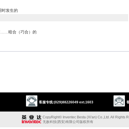
同时发生的
与……暗合（巧合）的
respondent
concurring
consentient
consentaneous
conforming
iding
accordant
concordant
congruent
congruous
consonant
ate
alike
unanimous
in unison
in accord
in rapport
in
comparable
similar
rrent
contemporaneous
coinstantaneous
synchronal
synchronous
istent
客服专线:(029)88226049 ext.1603
客
以上来源于：《英汉大辞典》
CopyRight© Inventec Besta (Xi'an) Co.,Ltd. All Rights 
 in space or time.
无敌科技(西安)有限公司版权所有
armony.