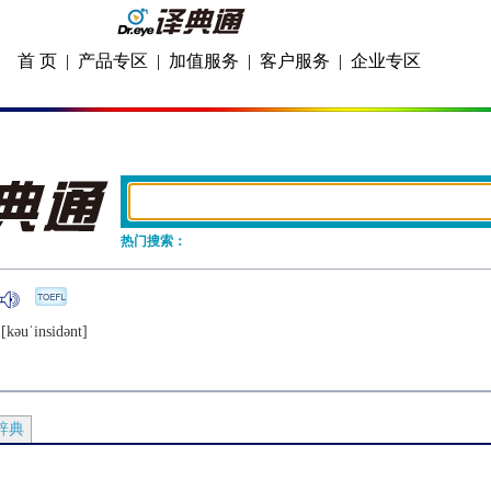
首 页
|
产品专区
|
加值服务
|
客户服务
|
企业专区
热门搜索：
[kǝuˈinsidǝnt]
辞典