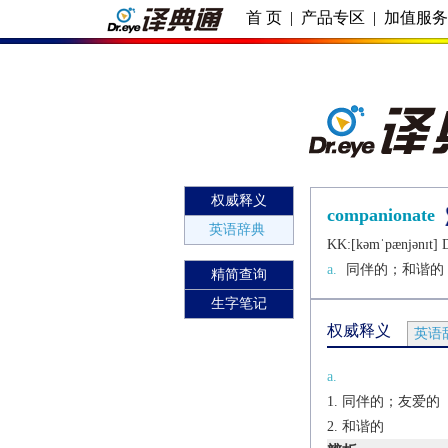
首 页
|
产品专区
|
加值服
权威释义
companionate
英语辞典
KK:[kǝmˈpænjǝnɪt] D
a.
同伴的；和谐的
精简查询
生字笔记
权威释义
英语
a.
同伴的；友爱的
和谐的