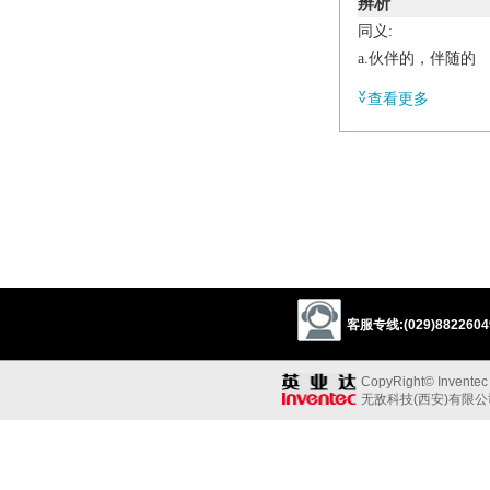
辨析
同义:
a.伙伴的，伴随的
associate
fellow
查看更多
a.和睦的，友好的
harmonious
concor
/
kəmˈpanjənət
/
adj.
formal
(of a marriage
客服专线:(029)88226049
CopyRight© Inventec B
无敌科技(西安)有限