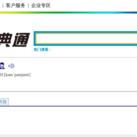
务
|
客户服务
|
企业专区
热门搜索：
J:[kǝmˈpænjǝnit]
辞典