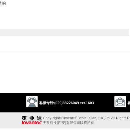
然的
然的
following
大的
nt
noteworthy
notable
momentous
eventful
weighty
grave
serious
critical
signal
substantial
far-reaching
heavy
客服专线:(029)88226049 ext.1603
客
的，傲慢的
ud
vainglorious
lordly
vain
conceited
egotistical
pompous
CopyRight© Inventec Besta (Xi'an) Co.,Ltd. All Rights 
s
uppity
arrogant
supercilious
bumptious
insolent
无敌科技(西安)有限公司版权所有
onfident