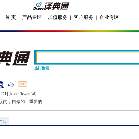
首 页
|
产品专区
|
加值服务
|
客户服务
|
企业专区
热门搜索：
 DJ:[ˌkɒnsiˈkwеnʃǝl]
接的；自傲的；重要的
辞典