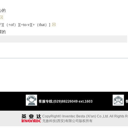
心的
+of）][+to-v][+（that）]
耀的
客服专线:(029)88226049 ext.1603
客
pleased
satisfied
gratified
delighted
CopyRight© Inventec Besta (Xi'an) Co.,Ltd. All Rights 
haughty
vain
lofty
conceited
bragging
egotistic
smug
无敌科技(西安)有限公司版权所有